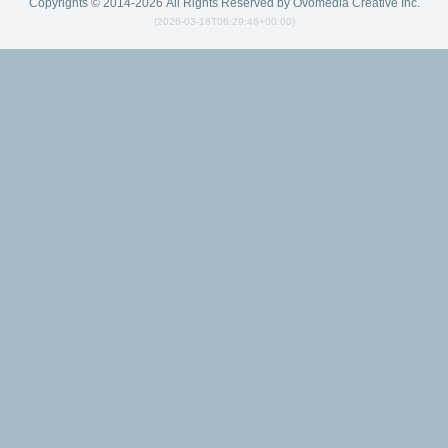
Copyrights © 2014-2026 All Rights Reserved by Ovomedia Creative Inc.
(2026-03-18T06:29:46+00:00)